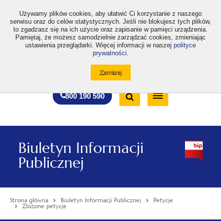
>
Używamy plików cookies, aby ułatwić Ci korzystanie z naszego
serwisu oraz do celów statystycznych. Jeśli nie blokujesz tych plików,
to zgadzasz się na ich użycie oraz zapisanie w pamięci urządzenia.
Pamiętaj, że możesz samodzielnie zarządzać cookies, zmieniając
ustawienia przeglądarki. Więcej informacji w naszej
polityce
prywatności
.
otwiera
otwiera
otwiera
otwiera
otwiera
otwiera
A
A+
A++
A
A
się
się
się
się
się
się
w
w
w
w
w
w
Standardowa
Średnia
Duża
nowej
nowej
nowej
nowej
nowej
nowej
Wyszukiwarka
karcie
karcie
karcie
karcie
karcie
karcie
wielkość
wielkość
wielkość
Bezpłatna
Otwórz
800 190 590
czcionki
czcionki
czcionki
infolinia
/
Zamknij
wyszukiwarkę
Biuletyn Informacji
Publicznej
Strona główna
Biuletyn Informacji Publicznej
Petycje
Złożone petycje