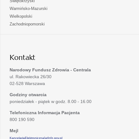
otwiera
Świętokrzyski
karcie
nowej
w
się
otwiera
Warmińsko-Mazurski
karcie
nowej
w
się
otwiera
Wielkopolski
karcie
nowej
w
się
otwiera
Zachodniopomorski
karcie
nowej
w
się
karcie
nowej
w
karcie
nowej
karcie
Kontakt
Narodowy Fundusz Zdrowia - Centrala
ul. Rakowiecka 26/30
02-528 Warszawa
Godziny otwarcia
poniedziałek - piątek w godz. 8.00 - 16.00
Telefoniczna Informacja Pacjenta
800 190 590
Mejl
KancelariaElektroniczna[at]nfz.gov.pl