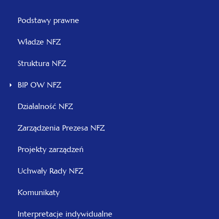
Menu
Podstawy prawne
otwiera
Władze NFZ
się
otwiera
Struktura NFZ
w
się
nowej
BIP OW NFZ
w
karcie
nowej
Działalność NFZ
karcie
otwiera
Zarządzenia Prezesa NFZ
się
otwiera
Projekty zarządzeń
w
się
nowej
otwiera
Uchwały Rady NFZ
w
karcie
się
nowej
Komunikaty
w
karcie
nowej
Interpretacje indywidualne
karcie