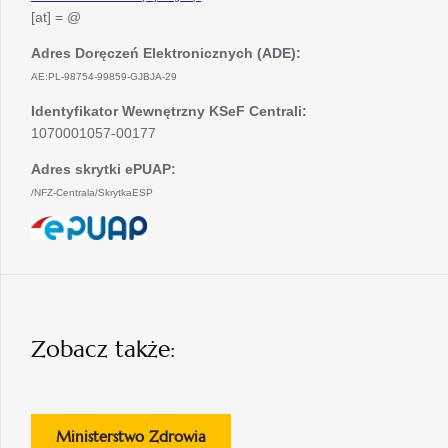
[at] = @
Adres Doręczeń Elektronicznych (ADE):
AE:PL-98754-99859-GJBJA-29
Identyfikator Wewnętrzny KSeF Centrali:
1070001057-00177
Adres skrytki ePUAP:
/NFZ-Centrala/SkrytkaESP
otwiera
się
w
nowej
karcie
Zobacz także:
otwiera
Ministerstwo Zdrowia