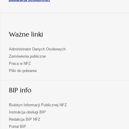
w
karcie
się
nowej
karcie
w
nowej
karcie
Ważne linki
Administrator Danych Osobowych
Zamówienia publiczne
Praca w NFZ
Pliki do pobrania
BIP info
Biuletyn Informacji Publicznej NFZ
Instrukcja obsługi BIP
Redakcja BIP NFZ
otwiera
Portal BIP