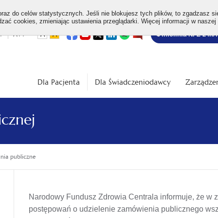
az do celów statystycznych. Jeśli nie blokujesz tych plików, to zgadzasz si
ać cookies, zmieniając ustawienia przeglądarki. Więcej informacji w naszej
Bezpłatna
otwiera
otwiera
otwiera
otwiera
otwiera
otwiera
+
A++
A
A
Infolinia NFZ 24h/
się
się
się
się
się
się
w
w
w
w
w
w
infolinia
dardowa
Średnia
Duża
nowej
nowej
nowej
nowej
nowej
nowej
karcie
karcie
karcie
karcie
karcie
karcie
ość
wielkość
wielkość
ki
czcionki
czcionki
Dla Pacjenta
Dla Świadczeniodawcy
Zarządzen
icznej
ia publiczne
Narodowy Fundusz Zdrowia Centrala informuje, że w 
postępowań o udzielenie zamówienia publicznego wsz