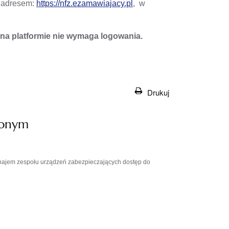
d adresem:
https://nfz.ezamawiajacy.pl
, w
a platformie nie wymaga logowania.
Drukuj
zonym
ynajem zespołu urządzeń zabezpieczających dostęp do