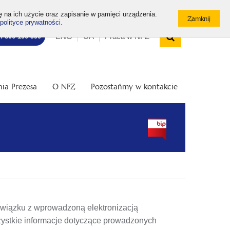
ę na ich użycie oraz zapisanie w pamięci urządzenia.
polityce prywatności
.
Wyszukiw
Top
Otwórz
ENG
UA
Praca w NFZ
7: 800 190 590
/
menu
Zamknij
wyszukiwarkę
ia Prezesa
O NFZ
Pozostańmy w kontakcie
związku z wprowadzoną elektronizacją
ystkie informacje dotyczące prowadzonych