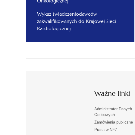
Onkologicznej
Wykaz świadczeniodawców
zakwalifikowanych do Krajowej Sieci
Kardiologicznej
Ważne linki
Administrator Danych
otwiera
otwiera
Osobowych
się
się
Zamówienia publiczne
w
w
Praca w NFZ
otwiera
otwiera
nowej
nowej