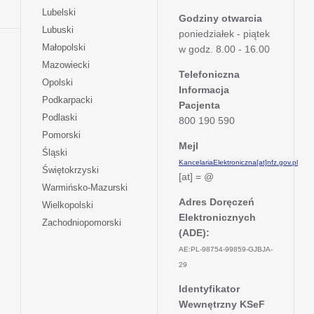
w
się
otwiera
Lubelski
karcie
nowej
Godziny otwarcia
w
się
otwiera
Lubuski
karcie
poniedziałek - piątek
nowej
w
się
otwiera
Małopolski
karcie
w godz. 8.00 - 16.00
nowej
w
się
otwiera
Mazowiecki
karcie
nowej
w
Telefoniczna
się
otwiera
Opolski
karcie
nowej
Informacja
w
się
otwiera
Podkarpacki
karcie
nowej
Pacjenta
w
się
otwiera
Podlaski
karcie
800 190 590
nowej
w
się
otwiera
Pomorski
karcie
nowej
w
Mejl
się
otwiera
Śląski
karcie
nowej
w
KancelariaElektroniczna[at]nfz.gov.pl
się
otwiera
Świętokrzyski
karcie
nowej
[at] = @
w
się
otwiera
Warmińsko-Mazurski
karcie
nowej
w
się
Adres Doręczeń
otwiera
Wielkopolski
karcie
nowej
w
Elektronicznych
się
otwiera
Zachodniopomorski
karcie
nowej
w
(ADE):
się
karcie
nowej
w
AE:PL-98754-99859-GJBJA-
karcie
nowej
29
karcie
Identyfikator
Wewnętrzny KSeF