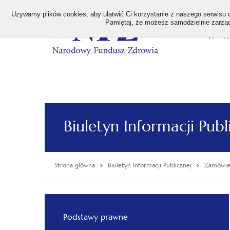
>
Używamy plików cookies, aby ułatwić Ci korzystanie z naszego serwisu or
Pamiętaj, że możesz samodzielnie zarządz
A
A
Stan
wielk
czcion
Biuletyn Informacji Publ
Strona główna
Biuletyn Informacji Publicznej
Zamówien
Menu
Podstawy prawne