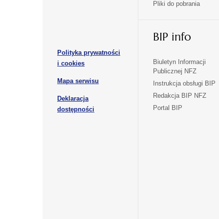
Pliki do pobrania
się
się
karcie
karcie
w
w
otwiera
nowej
nowej
BIP info
się
karcie
karcie
w
Polityka prywatności
nowej
otwiera
Biuletyn Informacji
i cookies
karcie
Publicznej NFZ
się
otwiera
Mapa serwisu
w
Instrukcja obsługi BIP
się
nowej
Redakcja BIP NFZ
Deklaracja
w
karcie
otwiera
Portal BIP
otwiera
nowej
dostępności
się
karcie
się
w
w
nowej
nowej
karcie
karcie