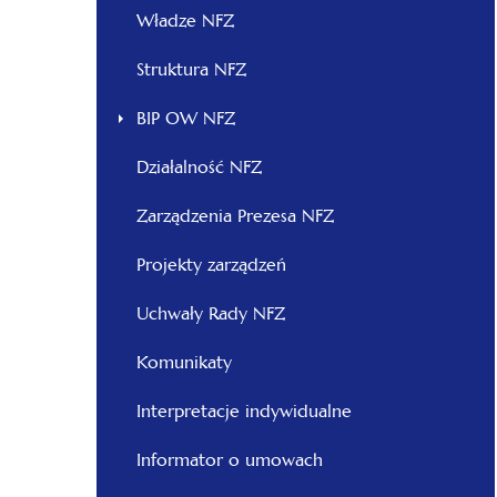
otwiera
Władze NFZ
się
otwiera
Struktura NFZ
w
się
nowej
BIP OW NFZ
w
karcie
nowej
Działalność NFZ
karcie
otwiera
Zarządzenia Prezesa NFZ
się
otwiera
Projekty zarządzeń
w
się
nowej
otwiera
Uchwały Rady NFZ
w
karcie
się
nowej
Komunikaty
w
karcie
nowej
Interpretacje indywidualne
karcie
Informator o umowach