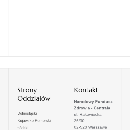
Strony
Kontakt
Oddziałów
Narodowy Fundusz
Zdrowia - Centrala
otwiera
Dolnośląski
ul. Rakowiecka
się
otwiera
Kujawsko-Pomorski
26/30
w
się
02-528 Warszawa
otwiera
Łódzki
nowej