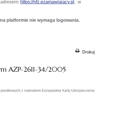
d adresem:
https://nfz.ezamawiajacy.pl
, w
a platformie nie wymaga logowania.
Drukuj
nym AZP-2611-34/2005
 plastikowych z nadrukiem Europejskiej Karty Ubezpieczenia