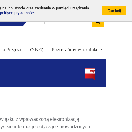
ę na ich użycie oraz zapisanie w pamięci urządzenia.
polityce prywatności
.
Wyszukiw
Top
Otwórz
ENG
UA
Praca w NFZ
7: 800 190 590
/
menu
Zamknij
wyszukiwarkę
ia Prezesa
O NFZ
Pozostańmy w kontakcie
związku z wprowadzoną elektronizacją
ystkie informacje dotyczące prowadzonych