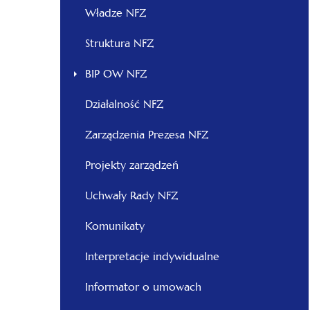
otwiera
Władze NFZ
się
otwiera
Struktura NFZ
w
się
nowej
BIP OW NFZ
w
karcie
nowej
Działalność NFZ
karcie
otwiera
Zarządzenia Prezesa NFZ
się
otwiera
Projekty zarządzeń
w
się
nowej
otwiera
Uchwały Rady NFZ
w
karcie
się
nowej
Komunikaty
w
karcie
nowej
Interpretacje indywidualne
karcie
Informator o umowach