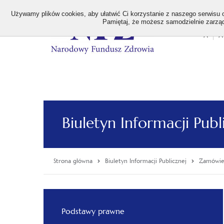
>
Używamy plików cookies, aby ułatwić Ci korzystanie z naszego serwisu or
Pamiętaj, że możesz samodzielnie zarządz
A
A
Stan
wielk
czcion
Biuletyn Informacji Publ
Strona główna
Biuletyn Informacji Publicznej
Zamówien
Menu
Podstawy prawne