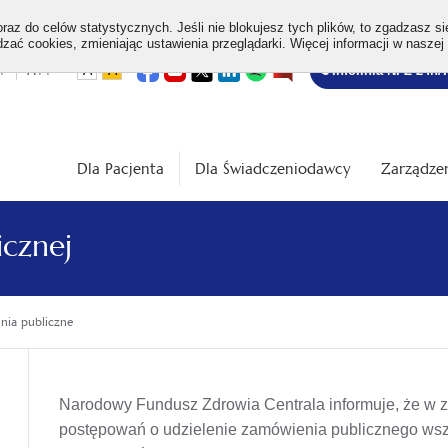
az do celów statystycznych. Jeśli nie blokujesz tych plików, to zgadzasz si
ać cookies, zmieniając ustawienia przeglądarki. Więcej informacji w naszej
Bezpłatna
otwiera
otwiera
otwiera
otwiera
otwiera
otwiera
+
A++
A
A
Infolinia NFZ 24h/
się
się
się
się
się
się
w
w
w
w
w
w
infolinia
dardowa
Średnia
Duża
nowej
nowej
nowej
nowej
nowej
nowej
karcie
karcie
karcie
karcie
karcie
karcie
ość
wielkość
wielkość
ki
czcionki
czcionki
Dla Pacjenta
Dla Świadczeniodawcy
Zarządzen
icznej
ia publiczne
Narodowy Fundusz Zdrowia Centrala informuje, że w 
postępowań o udzielenie zamówienia publicznego wsz