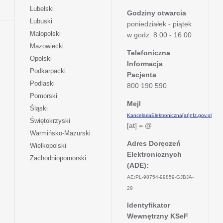
w
się
otwiera
Lubelski
karcie
nowej
Godziny otwarcia
w
się
otwiera
Lubuski
karcie
poniedziałek - piątek
nowej
w
się
otwiera
Małopolski
karcie
w godz. 8.00 - 16.00
nowej
w
się
otwiera
Mazowiecki
karcie
nowej
w
Telefoniczna
się
otwiera
Opolski
karcie
nowej
Informacja
w
się
otwiera
Podkarpacki
karcie
nowej
Pacjenta
w
się
otwiera
Podlaski
karcie
800 190 590
nowej
w
się
otwiera
Pomorski
karcie
nowej
w
Mejl
się
otwiera
Śląski
karcie
nowej
w
KancelariaElektroniczna[at]nfz.gov.pl
się
otwiera
Świętokrzyski
karcie
nowej
[at] = @
w
się
otwiera
Warmińsko-Mazurski
karcie
nowej
w
się
Adres Doręczeń
otwiera
Wielkopolski
karcie
nowej
w
Elektronicznych
się
otwiera
Zachodniopomorski
karcie
nowej
w
(ADE):
się
karcie
nowej
w
AE:PL-98754-99859-GJBJA-
karcie
nowej
29
karcie
Identyfikator
Wewnętrzny KSeF