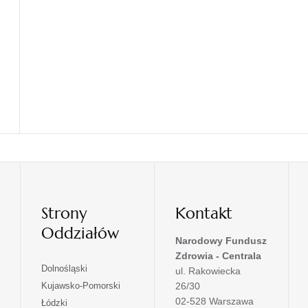
Strony
Kontakt
Oddziałów
Narodowy Fundusz
Zdrowia - Centrala
otwiera
Dolnośląski
ul. Rakowiecka
się
otwiera
Kujawsko-Pomorski
26/30
w
się
02-528 Warszawa
otwiera
Łódzki
nowej