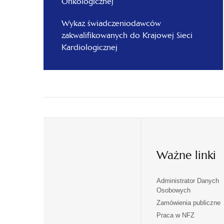
Onkologicznej
Wykaz świadczeniodawców
zakwalifikowanych do Krajowej Sieci
Kardiologicznej
Ważne linki
Administrator Danych
otwiera
otwiera
Osobowych
się
się
Zamówienia publiczne
w
w
Praca w NFZ
otwiera
otwiera
nowej
nowej