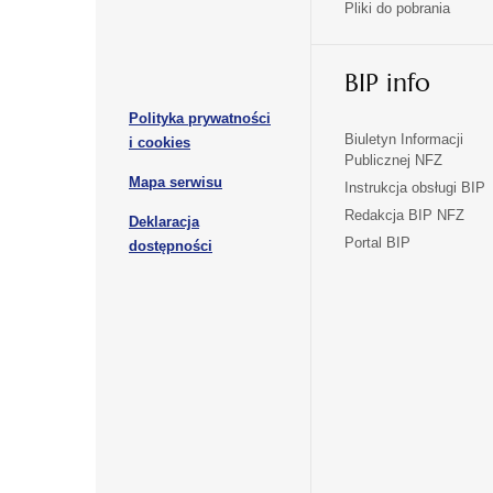
Pliki do pobrania
się
się
karcie
karcie
w
w
otwiera
nowej
nowej
BIP info
się
karcie
karcie
w
Polityka prywatności
nowej
otwiera
Biuletyn Informacji
i cookies
karcie
Publicznej NFZ
się
otwiera
Mapa serwisu
w
Instrukcja obsługi BIP
się
nowej
Redakcja BIP NFZ
Deklaracja
w
karcie
otwiera
Portal BIP
otwiera
nowej
dostępności
się
karcie
się
w
w
nowej
nowej
karcie
karcie