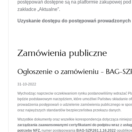
postępowań dostępne są na platformie zakupowej po
zakładce „Aktualne”.
Uzyskanie dostępu do postępowań prowadzonych n
Zamówienia publiczne
Ogłoszenie o zamówieniu - BAG-SZP.
31-10-2022
Wychodząc naprzeciw oczekiwaniom rynku postanowiliśmy wdrażać Plat
będzie podstawowym narzędziem, które umożliwi Państwu składanie ofer
prowadzenia postępowań o udzielenie zamówienia publicznego w sposó
oraz najwyższych standardów bezpieczeństwa przekazu danych.
Wszystkie dokumenty oraz wszelkie korespondencja dotycząca niniejsz
zarządzania zaawansowanymi certyfikatami do podpisu wraz z usłu
potrzeby NFZ
,
numer postępowania
BAG‑SZP.261.1.16.2022
opublikow