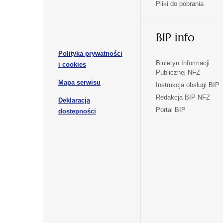
Pliki do pobrania
się
się
karcie
karcie
w
w
otwiera
nowej
nowej
BIP info
się
karcie
karcie
w
Polityka prywatności
nowej
otwiera
Biuletyn Informacji
i cookies
karcie
Publicznej NFZ
się
otwiera
Mapa serwisu
w
Instrukcja obsługi BIP
się
nowej
Redakcja BIP NFZ
Deklaracja
w
karcie
otwiera
Portal BIP
otwiera
nowej
dostępności
się
karcie
się
w
w
nowej
nowej
karcie
karcie