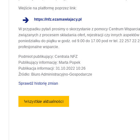
Wejście na platformę poprzez link:
https://nfz.ezamawiajacy.pl
W przypadku pytań prosimy o skorzystanie z pomocy Centrum Wsparcia Kl
związanych z procesem składania ofert, rejestracji czy innych aspektów
poniedziałku do piątku w godz. od 9.00 do 17.00 pod nr tel. 22 257 22 
profesjonalne wsparcie.
Podmiot publikujący
: Centrala NFZ
Publikujący informację
: Marta Popek
Publikacja informacji
: 31.10.2022 10:26
Źródło
: Biuro Administracyjno-Gospodarcze
Sprawdź historię zmian
Wszystkie aktualności