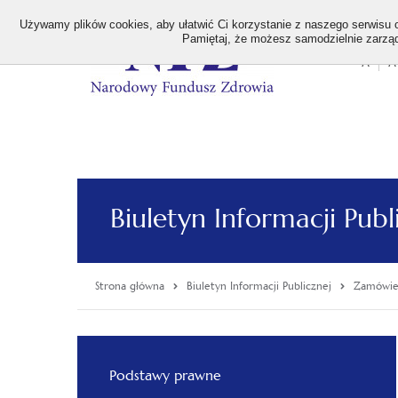
>
Używamy plików cookies, aby ułatwić Ci korzystanie z naszego serwisu or
Pamiętaj, że możesz samodzielnie zarządz
A
A
Stan
wielk
czcion
Biuletyn Informacji Publ
Strona główna
Biuletyn Informacji Publicznej
Zamówien
Menu
Podstawy prawne