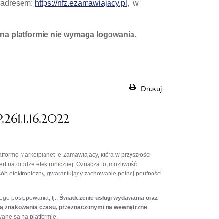
d adresem:
https://nfz.ezamawiajacy.pl
, w
a platformie nie wymaga logowania.
Drukuj
261.1.16.2022
formę Marketplanet e-Zamawiajacy, która w przyszłości
t na drodze elektronicznej. Oznacza to, możliwość
b elektroniczny, gwarantujący zachowanie pełnej poufności
ego postępowania, tj.:
Świadczenie usługi wydawania oraz
gą znakowania czasu, przeznaczonymi na wewnętrzne
ane są na platformie.