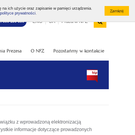
ę na ich użycie oraz zapisanie w pamięci urządzenia.
polityce prywatności
.
Wyszukiw
Top
Otwórz
ENG
UA
Praca w NFZ
7: 800 190 590
/
menu
Zamknij
wyszukiwarkę
ia Prezesa
O NFZ
Pozostańmy w kontakcie
związku z wprowadzoną elektronizacją
ystkie informacje dotyczące prowadzonych