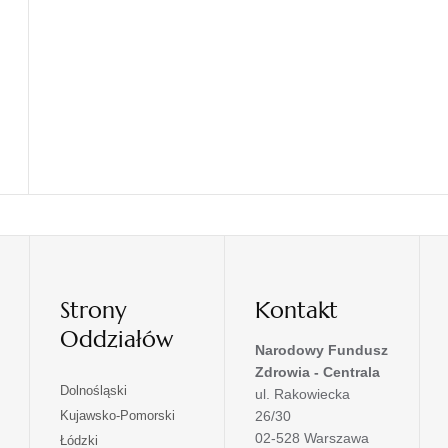
Strony
Kontakt
Oddziałów
Narodowy Fundusz
Zdrowia - Centrala
otwiera
Dolnośląski
ul. Rakowiecka
się
otwiera
Kujawsko-Pomorski
26/30
w
się
02-528 Warszawa
otwiera
Łódzki
nowej