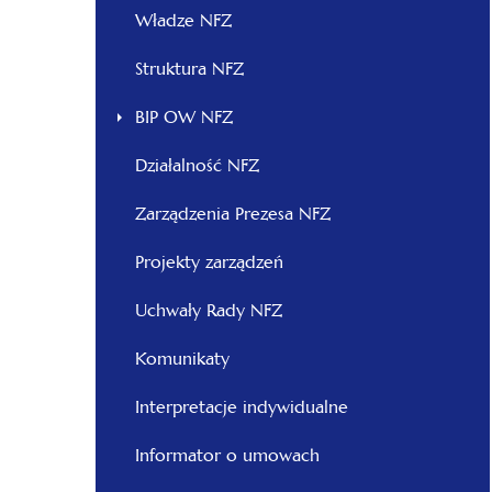
otwiera
Władze NFZ
się
otwiera
Struktura NFZ
w
się
nowej
BIP OW NFZ
w
karcie
nowej
Działalność NFZ
karcie
otwiera
Zarządzenia Prezesa NFZ
się
otwiera
Projekty zarządzeń
w
się
nowej
otwiera
Uchwały Rady NFZ
w
karcie
się
nowej
Komunikaty
w
karcie
nowej
Interpretacje indywidualne
karcie
Informator o umowach