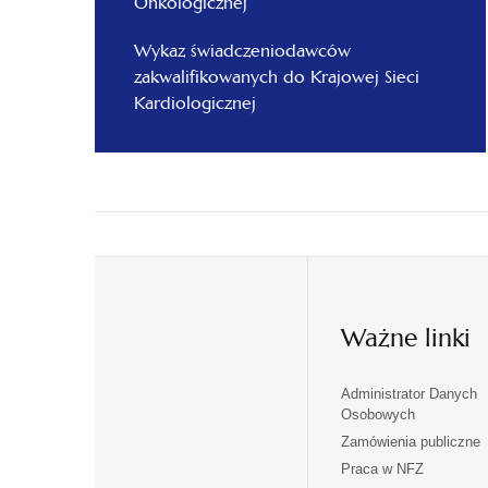
Onkologicznej
Wykaz świadczeniodawców
zakwalifikowanych do Krajowej Sieci
Kardiologicznej
Ważne linki
Administrator Danych
otwiera
otwiera
Osobowych
się
się
Zamówienia publiczne
w
w
Praca w NFZ
otwiera
otwiera
nowej
nowej