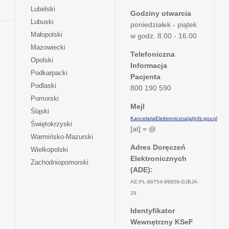
w
się
otwiera
Lubelski
karcie
nowej
Godziny otwarcia
w
się
otwiera
Lubuski
karcie
poniedziałek - piątek
nowej
w
się
otwiera
Małopolski
karcie
w godz. 8.00 - 16.00
nowej
w
się
otwiera
Mazowiecki
karcie
nowej
w
Telefoniczna
się
otwiera
Opolski
karcie
nowej
Informacja
w
się
otwiera
Podkarpacki
karcie
nowej
Pacjenta
w
się
otwiera
Podlaski
karcie
800 190 590
nowej
w
się
otwiera
Pomorski
karcie
nowej
w
Mejl
się
otwiera
Śląski
karcie
nowej
w
KancelariaElektroniczna[at]nfz.gov.pl
się
otwiera
Świętokrzyski
karcie
nowej
[at] = @
w
się
otwiera
Warmińsko-Mazurski
karcie
nowej
w
się
Adres Doręczeń
otwiera
Wielkopolski
karcie
nowej
w
Elektronicznych
się
otwiera
Zachodniopomorski
karcie
nowej
w
(ADE):
się
karcie
nowej
w
AE:PL-98754-99859-GJBJA-
karcie
nowej
29
karcie
Identyfikator
Wewnętrzny KSeF