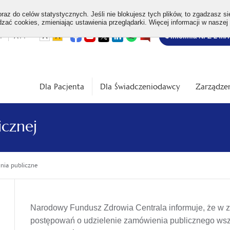
az do celów statystycznych. Jeśli nie blokujesz tych plików, to zgadzasz si
ać cookies, zmieniając ustawienia przeglądarki. Więcej informacji w naszej
Bezpłatna
otwiera
otwiera
otwiera
otwiera
otwiera
otwiera
+
A++
A
A
Infolinia NFZ 24h/
się
się
się
się
się
się
w
w
w
w
w
w
infolinia
dardowa
Średnia
Duża
nowej
nowej
nowej
nowej
nowej
nowej
karcie
karcie
karcie
karcie
karcie
karcie
ość
wielkość
wielkość
ki
czcionki
czcionki
Dla Pacjenta
Dla Świadczeniodawcy
Zarządzen
icznej
ia publiczne
Narodowy Fundusz Zdrowia Centrala informuje, że w 
postępowań o udzielenie zamówienia publicznego wsz